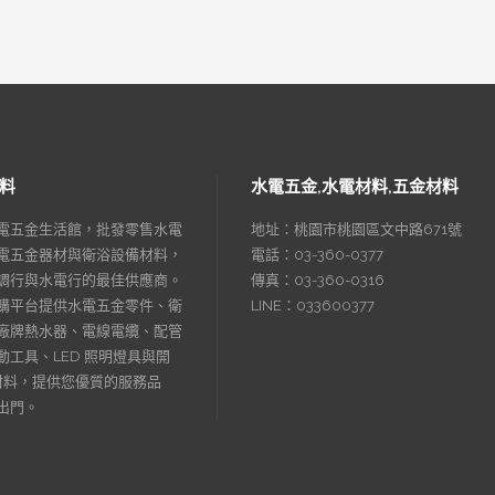
料
水電五金,水電材料,五金材料
電五金生活館，批發零售水電
地址：桃園市桃園區文中路671號
電五金器材與衛浴設備材料，
電話：03-360-0377
調行與水電行的最佳供應商。
傳真：03-360-0316
購平台提供水電五金零件、衛
LINE：033600377
廠牌熱水器、電線電纜、配管
工具、LED 照明燈具與開
材料，提供您優質的服務品
出門。