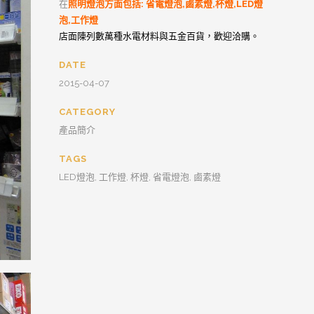
在
照明燈泡方面包括: 省電燈泡,鹵素燈,杯燈,LED燈
泡,工作燈
店面陳列數萬種水電材料與五金百貨，歡迎洽購。
DATE
2015-04-07
CATEGORY
產品簡介
TAGS
LED燈泡, 工作燈, 杯燈, 省電燈泡, 鹵素燈