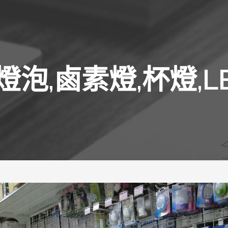
燈泡,鹵素燈,杯燈,L