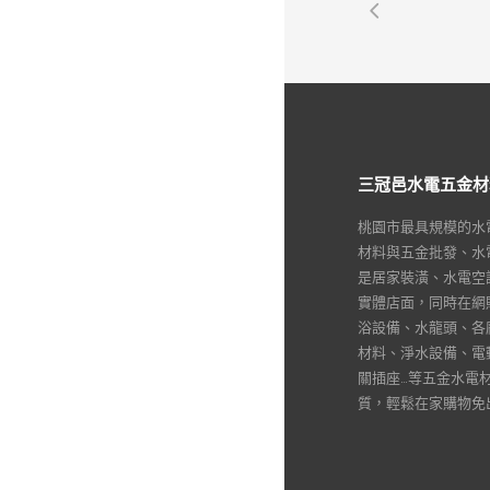
三冠邑水電五金材
桃園市最具規模的水
材料與五金批發、水
是居家裝潢、水電空
實體店面，同時在網
浴設備、水龍頭、各
材料、淨水設備、電動
關插座…等五金水電
質，輕鬆在家購物免