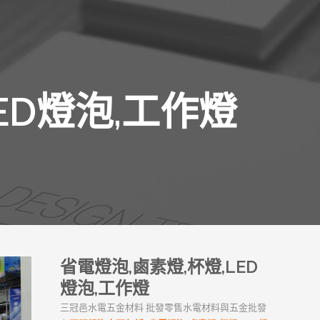
ED燈泡,工作燈
省電燈泡,鹵素燈,杯燈,LED
燈泡,工作燈
三冠邑水電五金材料 批發零售水電材料與五金批發