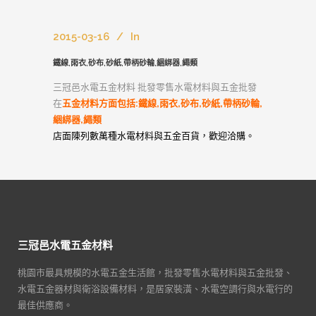
2015-03-16
In
鐵線,雨衣,砂布,砂紙,帶柄砂輪,綑綁器,繩類
三冠邑水電五金材料 批發零售水電材料與五金批發
在
五金材料方面包括:鐵線,雨衣,砂布,砂紙,帶柄砂輪,
綑綁器,繩類
店面陳列數萬種水電材料與五金百貨，歡迎洽購。
三冠邑水電五金材料
桃園市最具規模的水電五金生活館，批發零售水電材料與五金批發、
水電五金器材與衛浴設備材料，是居家裝潢、水電空調行與水電行的
最佳供應商。