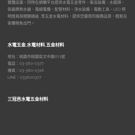
實體店面，同時在網購平台提供水電五金零件、衛浴設備、水龍頭、
各廠牌熱水器、電線電纜、配管材料、淨水設備、電動工具、LED 照
明燈具與開關插座…等五金水電材料，提供您優質的服務品質，輕鬆在
家購物免出門。
水電五金,水電材料,五金材料
地址：桃園市桃園區文中路671號
電話：03-360-0377
傳真：03-360-0316
LINE：033600377
三冠邑水電五金材料