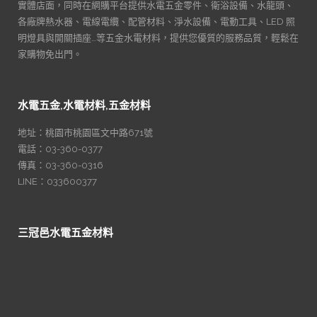
實體店面，同時在網購平台提供水電五金零件、衛浴設備、水龍頭、
各廠牌熱水器、電線電纜、配管材料、淨水設備、電動工具、LED 照
明燈具與開關插座…等五金水電材料，提供您優質的服務品質，輕鬆在
家購物免出門。
水電五金,水電材料,五金材料
地址：桃園市桃園區文中路671號
電話：03-360-0377
傳真：03-360-0316
LINE：033600377
三冠邑水電五金材料