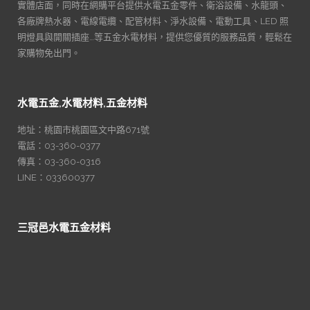
實體店面，同時在網購平台提供水電五金零件、衛浴設備、水龍頭、
各廠牌熱水器、電線電纜、配管材料、淨水設備、電動工具、LED 照
明燈具與開關插座…等五金水電材料，提供您優質的服務品質，輕鬆在
家購物免出門。
水電五金,水電材料,五金材料
地址：桃園市桃園區文中路671號
電話：03-360-0377
傳真：03-360-0316
LINE：033600377
三冠邑水電五金材料